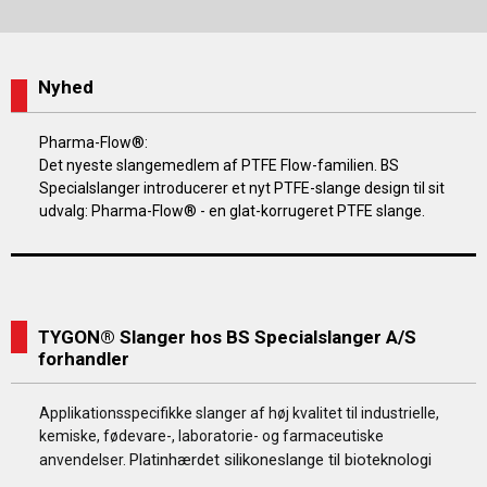
Nyhed
Pharma-Flow®:
Det nyeste slangemedlem af PTFE Flow-familien. BS
Specialslanger introducerer et nyt PTFE-slange design til sit
udvalg: Pharma-Flow® - en glat-korrugeret PTFE slange.
TYGON® Slanger hos BS Specialslanger A/S
forhandler
Applikationsspecifikke slanger af høj kvalitet til industrielle,
kemiske, fødevare-, laboratorie- og farmaceutiske
Platinhærdet silikoneslange til bioteknologi
anvendelser.
……..