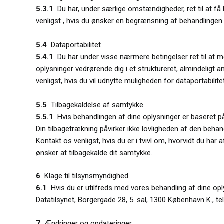
5.3.1
Du har, under særlige omstændigheder, ret til at få
venligst , hvis du ønsker en begrænsning af behandlingen 
5.4
Dataportabilitet
5.4.1
Du har under visse nærmere betingelser ret til at m
oplysninger vedrørende dig i et struktureret, almindeligt
venligst, hvis du vil udnytte muligheden for dataportabilitet
5.5
Tilbagekaldelse af samtykke
5.5.1
Hvis behandlingen af dine oplysninger er baseret på d
Din tilbagetrækning påvirker ikke lovligheden af den behand
Kontakt os venligst, hvis du er i tvivl om, hvorvidt du har 
ønsker at tilbagekalde dit samtykke.
6
Klage til tilsynsmyndighed
6.1
Hvis du er utilfreds med vores behandling af dine oplys
Datatilsynet, Borgergade 28, 5. sal, 1300 København K., te
7
Ændringer og opdateringer