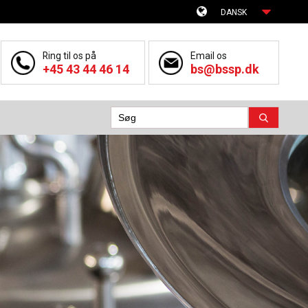
DANSK
Ring til os på
Email os
+45 43 44 46 14
bs@bssp.dk