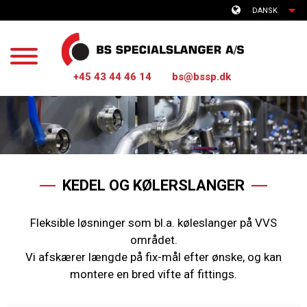
DANSK
+45 43 44 46 14
bs@bssp.dk
KEDEL OG KØLERSLANGER
Fleksible løsninger som bl.a. køleslanger på VVS
området.
Vi afskærer længde på fix-mål efter ønske, og kan
montere en bred vifte af fittings.