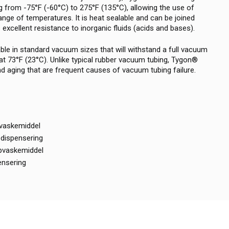
 from -75°F (-60°C) to 275°F (135°C), allowing the use of
ange of temperatures. It is heat sealable and can be joined
rs excellent resistance to inorganic fluids (acids and bases).
ble in standard vacuum sizes that will withstand a full vacuum
at 73°F (23°C). Unlike typical rubber vacuum tubing, Tygon®
nd aging that are frequent causes of vacuum tubing failure.
 vaskemiddel
dispensering
pvaskemiddel
ensering