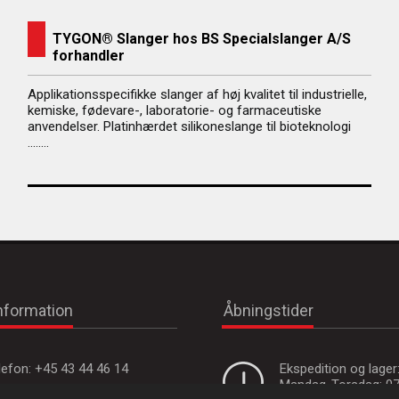
TYGON® Slanger hos BS Specialslanger A/S
forhandler
Applikationsspecifikke slanger af høj kvalitet til industrielle,
kemiske, fødevare-, laboratorie- og farmaceutiske
anvendelser.
Platinhærdet silikoneslange til bioteknologi
……..
nformation
Åbningstider
lefon:
+45 43 44 46 14
Ekspedition og lager
Mandag-Torsdag: 0