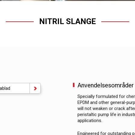
NITRIL SLANGE
Anvendelsesområder i
ablad
Specially formulated for che
EPDM and other general-purpose
will not weaken or crack afte
peristaltic pump life in indus
applications.
Engineered for outstanding p