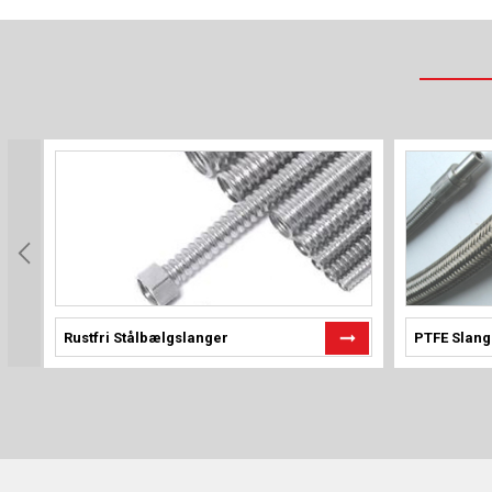
Rustfri Stålbælgslanger
PTFE Slang