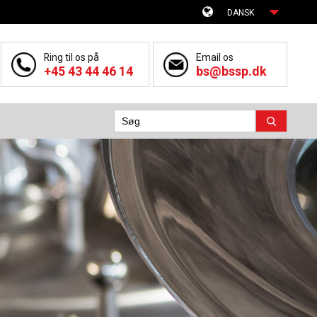
DANSK
Ring til os på
Email os
+45 43 44 46 14
bs@bssp.dk