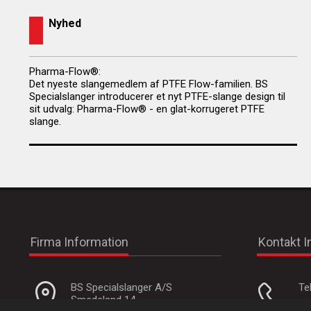
Nyhed
Pharma-Flow®:
Det nyeste slangemedlem af PTFE Flow-familien. BS
Specialslanger introducerer et nyt PTFE-slange design til
sit udvalg: Pharma-Flow® - en glat-korrugeret PTFE
slange.
Firma Information
Kontakt I
BS Specialslanger A/S
Te
Smedeland 14