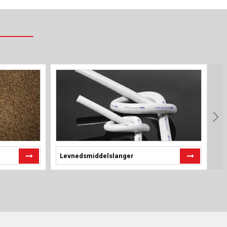
Levnedsmiddelslanger
G