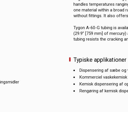
handles temperatures ranging
one material within a broad r
without fittings. It also offe
Tygon A-60-G tubing is availa
(29.9” [759 mm] of mercury) 
tubing resists the cracking a
Typiske applikationer
Dispensering af sæbe og
Kommerciel vaskekemisk 
ringsmidler
Kemisk dispensering af o
Rengøring af kemisk disp